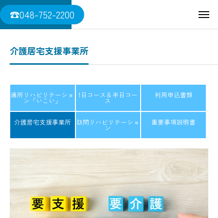
三須医院
☎048-752-2200
介護居宅支援事業所
通所リハビリテーショ
1日コース＆半日コー
利用申込書類
ン「いこい」
ス
介護居宅支援事業所
訪問リハビリテーショ
重要事項説明書
ン