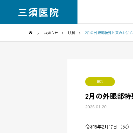
三須医院
お知らせ
眼科
2月の外眼部特殊外来のお知
医院案内
ごあいさつ
診療科目
眼科
2月の外眼部
2026.01.20
眼科
令和8年2月17日（火