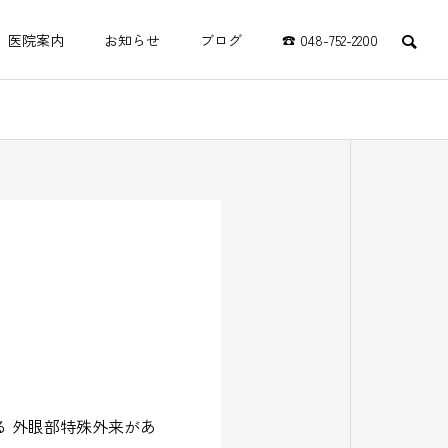
医院案内
お知らせ
ブログ
☎ 048-752-2200
リハビリ
科
テーショ
介護
ン科
いこい
る 外眼部特殊外来があ