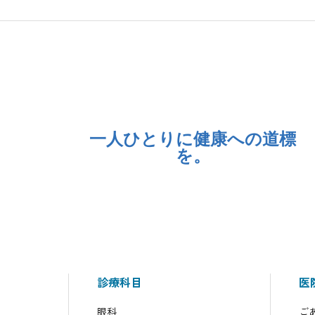
一人ひとりに健康への道標
を。
診療科目
医
眼科
ご