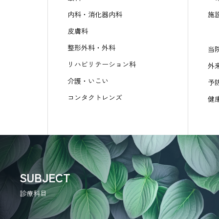
内科・消化器内科
施
皮膚科
整形外科・外科
当
リハビリテーション科
外
介護・いこい
予
コンタクトレンズ
健
SUBJECT
診療科目