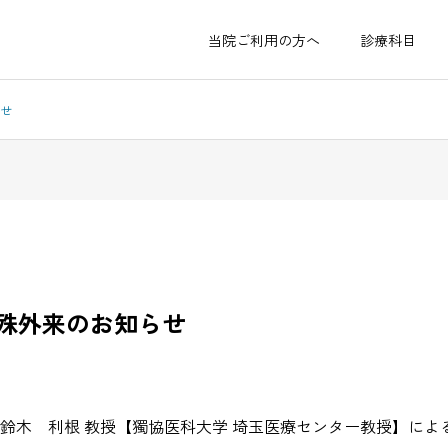
当院ご利用の方へ
診療科目
らせ
医院概要・アクセス
特殊外来のお知らせ
内科・消
整形外
化器内科
皮膚科
・外科
） 鈴木 利根 教授【獨協医科大学 埼玉医療センター教授】によ