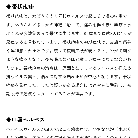
◆帯状疱疹
帯状疱疹は、水ぼうそうと同じウィルスで起こる皮膚の疾患で
す。体の左右どちらかの神経に沿って、痛みを伴う赤い発疹と水
ぶくれが多数集まって帯状に生じます。80歳までに約3人に1人が
発症すると言われています。帯状疱疹の初期症状は、皮膚の痛み
や違和感・かゆみです。続けて皮膚症状が現れると、やがて刺す
ような痛みとなり、夜も眠れないほど激しい痛みになる場合があ
ります。帯状疱疹の治療は、原因となっているウイルスを抑える
抗ウイルス薬と、痛みに対する痛み止めが中心となります。帯状
疱疹を発症した、または疑いがある場合には速やかに受診し、初
期段階で治療をスタートすることが重要です。
◆口唇ヘルペス
ヘルペスウイルスが原因で起こる感染症で、小さな水泡（水ぶく
れ）や赤み、痛みなどの症状を伴うのが特徴です。このヘルペス