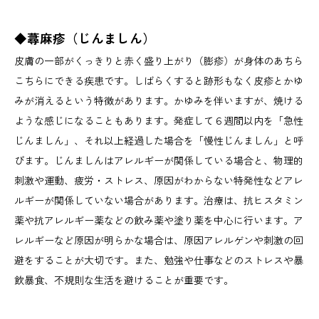
◆
蕁麻疹（じんましん）
皮膚の一部がくっきりと赤く盛り上がり（膨疹）が身体のあちら
こちらにできる疾患です。しばらくすると跡形もなく皮疹とかゆ
みが消えるという特徴があります。かゆみを伴いますが、焼ける
ような感じになることもあります。発症して６週間以内を「急性
じんましん」、それ以上経過した場合を「慢性じんましん」と呼
びます。じんましんはアレルギーが関係している場合と、物理的
刺激や運動、疲労・ストレス、原因がわからない特発性などアレ
ルギーが関係していない場合があります。治療は、抗ヒスタミン
薬や抗アレルギー薬などの飲み薬や塗り薬を中心に行います。ア
レルギーなど原因が明らかな場合は、原因アレルゲンや刺激の回
避をすることが大切です。また、勉強や仕事などのストレスや暴
飲暴食、不規則な生活を避けることが重要です。