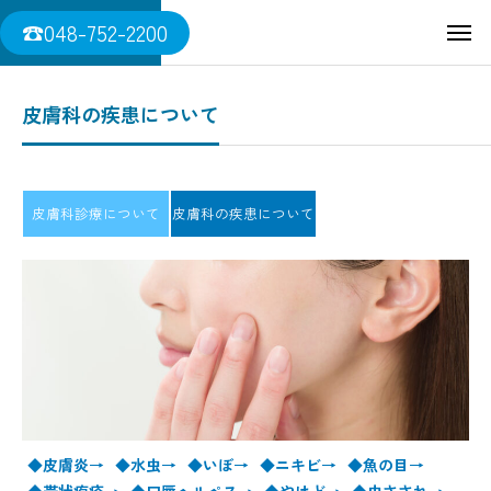
三須医院
☎048-752-2200
皮膚科の疾患について
皮膚科診療について
皮膚科の疾患について
◆皮膚炎→
◆水虫→
◆いぼ→
◆ニキビ→
◆魚の目→
◆帯状疱疹→
◆口唇ヘルペス→
◆やけど→
◆虫さされ→