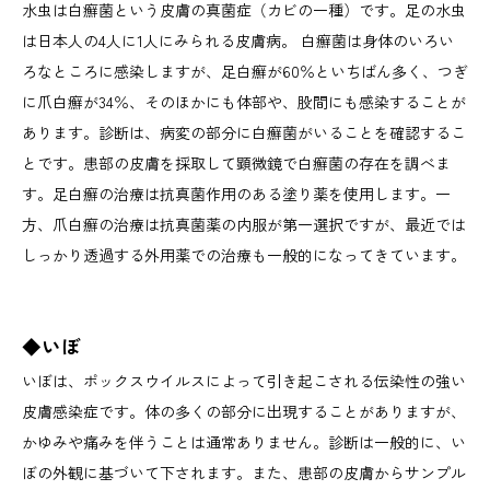
水虫は白癬菌という皮膚の真菌症（カビの一種）です。足の水虫
は日本人の4人に1人にみられる皮膚病。 白癬菌は身体のいろい
ろなところに感染しますが、足白癬が60％といちばん多く、つぎ
に爪白癬が34％、そのほかにも体部や、股間にも感染することが
あります。診断は、病変の部分に白癬菌がいることを確認するこ
とです。患部の皮膚を採取して顕微鏡で白癬菌の存在を調べま
す。足白癬の治療は抗真菌作用のある塗り薬を使用します。一
方、爪白癬の治療は抗真菌薬の内服が第一選択ですが、最近では
しっかり透過する外用薬での治療も一般的になってきています。
◆いぼ
いぼは、ポックスウイルスによって引き起こされる伝染性の強い
皮膚感染症です。体の多くの部分に出現することがありますが、
かゆみや痛みを伴うことは通常ありません。診断は一般的に、い
ぼの外観に基づいて下されます。また、患部の皮膚からサンプル