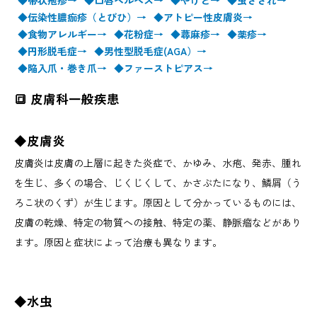
◆伝染性膿痂疹（とびひ）→
◆アトピー性皮膚炎→
◆食物アレルギー→
◆花粉症→
◆蕁麻疹→
◆薬疹→
◆円形脱毛症→
◆男性型脱毛症(AGA）→
◆陥入爪・巻き爪→
◆ファーストピアス→
🔳 皮膚科一般疾患
◆皮膚炎
皮膚炎は皮膚の上層に起きた炎症で、かゆみ、水疱、発赤、腫れ
を生じ、多くの場合、じくじくして、かさぶたになり、鱗屑（う
ろこ状のくず）が生じます。原因として分かっているものには、
皮膚の乾燥、特定の物質への接触、特定の薬、静脈瘤などがあり
ます。原因と症状によって治療も異なります。
◆水虫