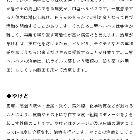
が唇やその周囲にできる病気が、口唇ヘルペスです。一度感染す
ると体内に潜伏し続け、何らかのきっかけが引き金となって再び
活動を開始することがあります。そのため口唇ヘルペスは完治が
難しく、再発を繰り返す可能性が高い病気だと言えます。治療が
早ければ、重症化を防げるため、ピリピリ、チクチクなどの違和
感をおぼえたら出来るだけ早めに受診することが肝要です。口唇
ヘルペスの治療は、抗ウイルス薬という種類の、塗り薬（外用
薬）もしくは内服薬を用いて治療します。
◆やけど
皮膚に高温の液体・金属・炎や、紫外線、化学物質などが触れる
ことにより、皮膚やその下に存在する皮下組織にダメージを引き
起こす外傷のことです。やけどはダメージが及ぶ皮膚の深さによ
ってI～III度に分類され、治療を行います。やけどの治療としては