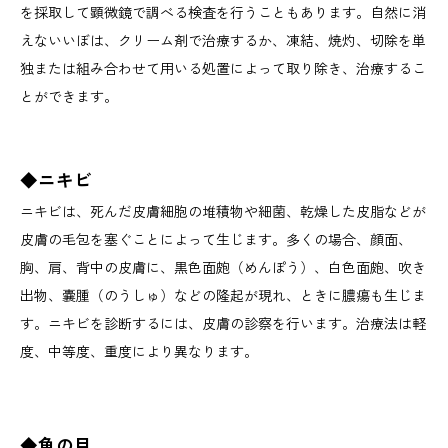
を採取して顕微鏡で調べる検査を行うこともあります。自然に消
えないいぼは、クリーム剤で治療するか、凍結、焼灼、切除を単
独または組み合わせて用いる処置によって取り除き、治療するこ
とができます。
◆ニキビ
ニキビは、死んだ皮膚細胞の堆積物や細菌、乾燥した皮脂などが
皮膚の毛包を塞ぐことによって生じます。多くの場合、顔面、
胸、肩、背中の皮膚に、黒色面皰（めんぽう）、白色面皰、吹き
出物、嚢腫（のうしゅ）などの隆起が現れ、ときに膿瘍も生じま
す。ニキビを診断するには、皮膚の診察を行います。治療法は軽
度、中等度、重度により異なります。
◆魚の目