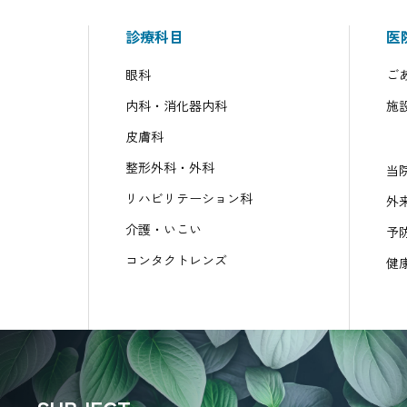
診療科目
医
眼科
ご
内科・消化器内科
施
皮膚科
整形外科・外科
当
リハビリテーション科
外
介護・いこい
予
コンタクトレンズ
健