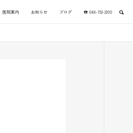
医院案内
お知らせ
ブログ
☎ 048-752-2200
リハビリ
科
テーショ
介護
ン科
いこい