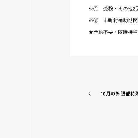
※① 受験・その他2
※② 市町村補助期間を過
★予約不要・随時接種
10月の外眼部特