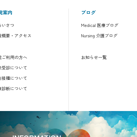
院案内
ブログ
あいさつ
Medical 医療ブログ
設概要・アクセス
Nursing 介護ブログ
院ご利用の方へ
お知らせ一覧
来受診について
防接種について
康診断について