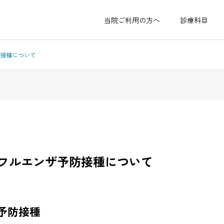
当院ご利用の方へ
診療科目
防接種について
医院概要・アクセス
ンフルエンザ予防接種について
内科・消
整形外
予防接種
化器内科
皮膚科
・外科