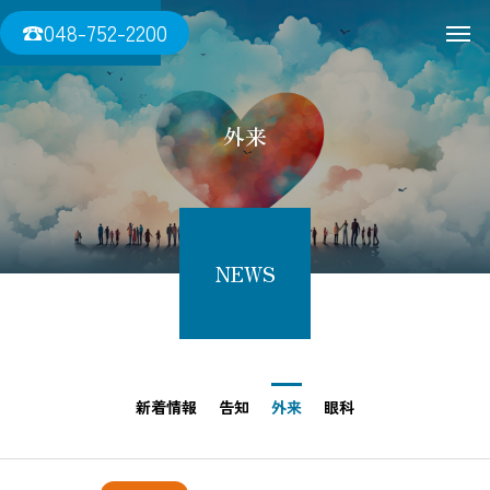
三須医院
☎048-752-2200
外来
NEWS
新着情報
告知
外来
眼科