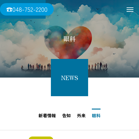
三須医院
☎048-752-2200
眼科
NEWS
新着情報
告知
外来
眼科